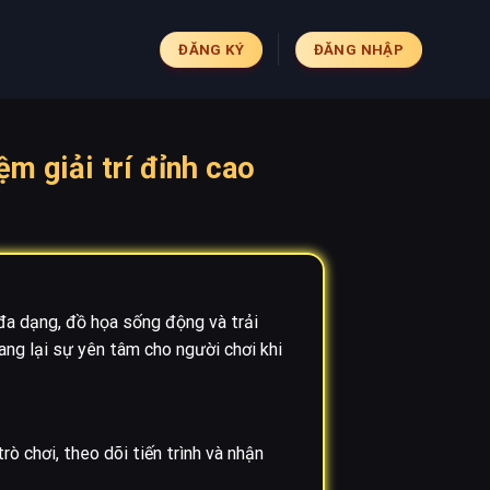
ĐĂNG KÝ
ĐĂNG NHẬP
m giải trí đỉnh cao
i đa dạng, đồ họa sống động và trải
g lại sự yên tâm cho người chơi khi
ò chơi, theo dõi tiến trình và nhận