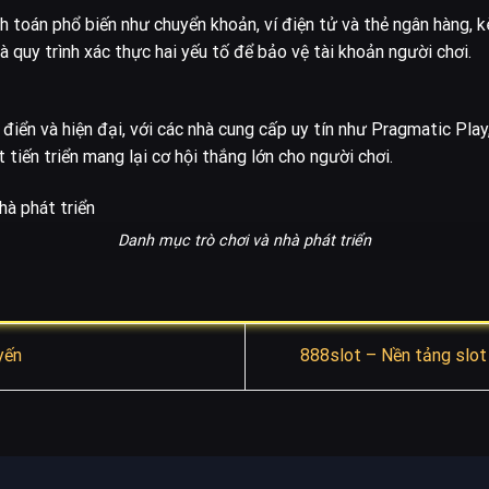
 toán phổ biến như chuyển khoản, ví điện tử và thẻ ngân hàng, 
à quy trình xác thực hai yếu tố để bảo vệ tài khoản người chơi.
điển và hiện đại, với các nhà cung cấp uy tín như Pragmatic Pla
tiến triển mang lại cơ hội thắng lớn cho người chơi.
Danh mục trò chơi và nhà phát triển
yến
888slot – Nền tảng slot 