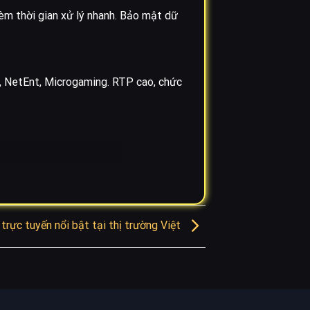
kèm thời gian xử lý nhanh. Bảo mật dữ
y, NetEnt, Microgaming. RTP cao, chức
trực tuyến nổi bật tại thị trường Việt