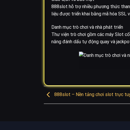
888slot hỗ trợ nhiều phương thức thanh
liệu được triển khai bằng mã hóa SSL v
Danh mục trò chơi và nhà phát triển
Thư viện trò chơi gồm các máy Slot cổ 
năng đánh dấu tự động quay và jackpot 
888slot – Nền tảng chơi slot trực tu