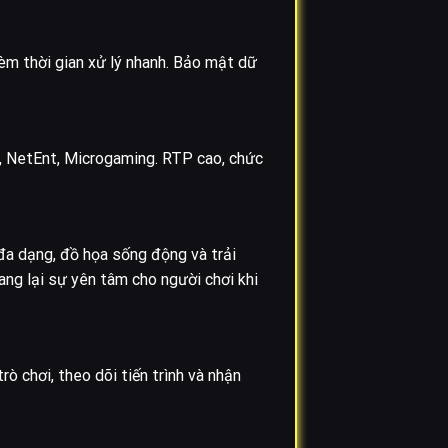
kèm thời gian xử lý nhanh. Bảo mật dữ
y, NetEnt, Microgaming. RTP cao, chức
i đa dạng, đồ họa sống động và trải
g lại sự yên tâm cho người chơi khi
ò chơi, theo dõi tiến trình và nhận