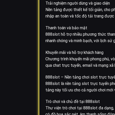
Trải nghiệm người dùng và giao diện
Nền tảng được thiết kế tối giản, cho p
nhập an toàn và tốc độ tải trang được 
Thanh toán và bảo mật
888slot hỗ trợ nhiều phương thức thanh
nhanh chóng và minh bạch, với lịch sử g
Khuyến mãi và hỗ trợ khách hàng
Chương trình khuyến mãi phong phú, vò
qua chat trực tuyến, email và mạng xã 
888slot – Nền tảng chơi slot trực tuy
888slot là nền tảng slot trực tuyến ph
tảng này tối ưu cho cả người chơi mới 
Trò chơi và chủ đề tại 888slot
Thư viện trò chơi tại 888slot đa dạng
có đồ họa sắc nét, âm thanh sống động 