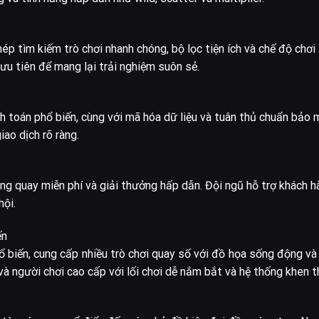
hép tìm kiếm trò chơi nhanh chóng, bộ lọc tiện ích và chế độ ch
ưu tiên để mang lại trải nghiệm suôn sẻ.
 toán phổ biến, cùng với mã hóa dữ liệu và tuân thủ chuẩn bảo m
iao dịch rõ ràng.
ng quay miễn phí và giải thưởng hấp dẫn. Đội ngũ hỗ trợ khách 
hội.
ến
ổ biến, cung cấp nhiều trò chơi quay số với đồ họa sống động và
và người chơi cao cấp với lối chơi dễ nắm bắt và hệ thống khen t