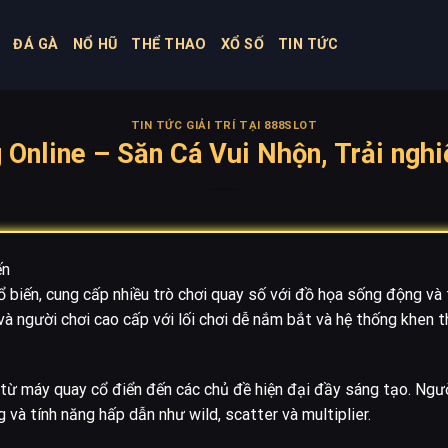
ĐÁ GÀ
NỔ HŨ
THỂ THAO
XỔ SỐ
TIN TỨC
TIN TỨC GIẢI TRÍ TẠI 888SLOT
Online – Săn Cá Vui Nhộn, Trải nghiệ
ến
ổ biến, cung cấp nhiều trò chơi quay số với đồ họa sống động và 
và người chơi cao cấp với lối chơi dễ nắm bắt và hệ thống khen t
, từ máy quay cổ điển đến các chủ đề hiện đại đầy sáng tạo. Ng
và tính năng hấp dẫn như wild, scatter và multiplier.