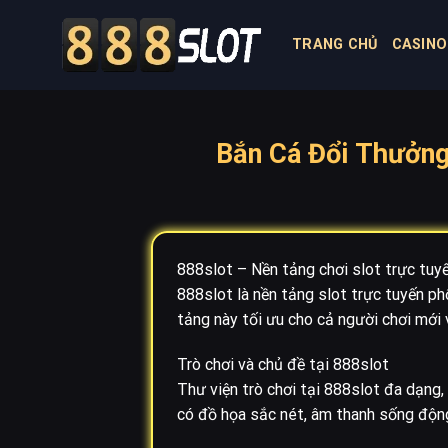
Skip
to
TRANG CHỦ
CASINO
content
Bắn Cá Đổi Thưởng 
888slot – Nền tảng chơi slot trực tuy
888slot là nền tảng slot trực tuyến ph
tảng này tối ưu cho cả người chơi mới 
Trò chơi và chủ đề tại 888slot
Thư viện trò chơi tại 888slot đa dạng
có đồ họa sắc nét, âm thanh sống động 