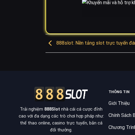
888slot: Nền tảng slot trực tuyến đán
THÔNG TIN
Giới Thiệu
Trải nghiệm
888Slot
nhà cái cá cược đỉnh
Chính Sách 
cao với đa dạng các trò chơi hợp pháp như:
thể thao online, casino trực tuyến, bắn cá
Chương Trìn
đổi thưởng.