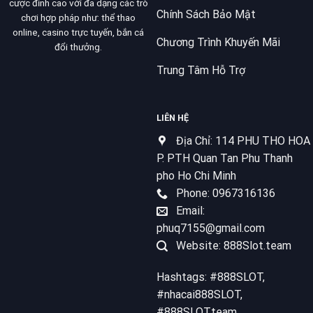
cược đỉnh cao với đa dạng các trò
Chính Sách Bảo Mật
chơi hợp pháp như: thể thao
online, casino trực tuyến, bắn cá
Chương Trình Khuyến Mãi
đổi thưởng.
Trung Tâm Hỗ Trợ
LIÊN HỆ
Địa Chỉ: 114 PHU THO HOA
P. PTH Quan Tan Phu Thanh
pho Ho Chi Minh
Phone: 0967316136
Email:
phuq7155@gmail.com
Website: 888Slot.team
Hashtags: #888SLOT,
#nhacai888SLOT,
#888SLOTteam,