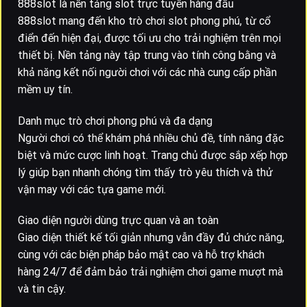
888slot là nền tảng slot trực tuyến hàng đầu
888slot mang đến kho trò chơi slot phong phú, từ cổ
điển đến hiện đại, được tối ưu cho trải nghiệm trên mọi
thiết bị. Nền tảng này tập trung vào tính công bằng và
khả năng kết nối người chơi với các nhà cung cấp phần
mềm uy tín.
Danh mục trò chơi phong phú và đa dạng
Người chơi có thể khám phá nhiều chủ đề, tính năng đặc
biệt và mức cược linh hoạt. Trang chủ được sắp xếp hợp
lý giúp bạn nhanh chóng tìm thấy trò yêu thích và thử
vận may với các tựa game mới.
Giao diện người dùng trực quan và an toàn
Giao diện thiết kế tối giản nhưng vẫn đầy đủ chức năng,
cùng với các biện pháp bảo mật cao và hỗ trợ khách
hàng 24/7 để đảm bảo trải nghiệm chơi game mượt mà
và tin cậy.