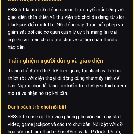
888slot là một nền tảng casino trực tuyến nổi tiếng với
giao diện thân thiện và thư viện trò chơi đa dạng từ slot,
blackjack đến roulette. Nền tảng này được cấp phép và
giám sát bởi các cơ quan quản lý uy tín, mang lại trải
nghiệm an toàn cho người chơi và cơ hội nhận thưởng
hấp dẫn.
Trải nghiệm người dùng và giao diện
Trang chủ được thiết kế trực quan, tải nhanh và tương
thích tốt với điện thoại di động cũng như máy tính để
bàn. Người chơi dễ dàng tìm kiếm trò chơi yêu thích, xem
mô tả và nhận hỗ trợ khi cần.
Danh sách trò chơi nổi bật
888slot cung cấp thư viện phong phú với các máy slot
video, game jackpot và các trò chơi bàn. Nổi bật với đồ
họa sắc nét, âm thanh sống động và RTP được tối ưu,