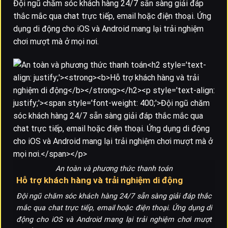
Đội ngũ chăm sóc khách hàng 24/7 sẵn sàng giải đáp
thắc mắc qua chat trực tiếp, email hoặc điện thoại. Ứng
dụng di động cho iOS và Android mang lại trải nghiệm
chơi mượt mà ở mọi nơi.
An toàn và phương thức thanh toán
Hỗ trợ khách hàng và trải nghiệm di động
Đội ngũ chăm sóc khách hàng 24/7 sẵn sàng giải đáp thắc
mắc qua chat trực tiếp, email hoặc điện thoại. Ứng dụng di
động cho iOS và Android mang lại trải nghiệm chơi mượt