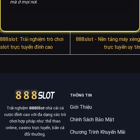
mà ở mọi nơi.
888slot: Trải nghiệm trò chơi
888slot - Nền tảng máy xèng
slot trực tuyến đỉnh cao
trực tuyến uy tín
THÔNG TIN
Giới Thiệu
Trải nghiệm
888Slot
nhà cái cá
cược đỉnh cao với đa dạng các trò
Chính Sách Bảo Mật
chơi hợp pháp như: thể thao
online, casino trực tuyến, bắn cá
Chương Trình Khuyến Mãi
đổi thưởng.