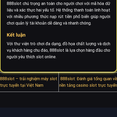
888slot chú trọng an toàn cho người chơi với mã hóa dữ
liệu và xác thực hai yếu tố. Hệ thống thanh toán linh hoạt
với nhiều phương thức nạp rút tiền phổ biến giúp người
chơi quản lý tài khoản dễ dàng và nhanh chóng.
Kết luận
Với thư viện trò chơi đa dạng, đồ họa chất lượng và dịch
vụ khách hàng chu đáo, 888slot là lựa chọn hàng đầu cho
người yêu thích slot online.
888slot – trải nghiệm máy slot
888slot: Đánh giá tổng quan về
trực tuyến tại Việt Nam
nền tảng casino slot trực tuyến