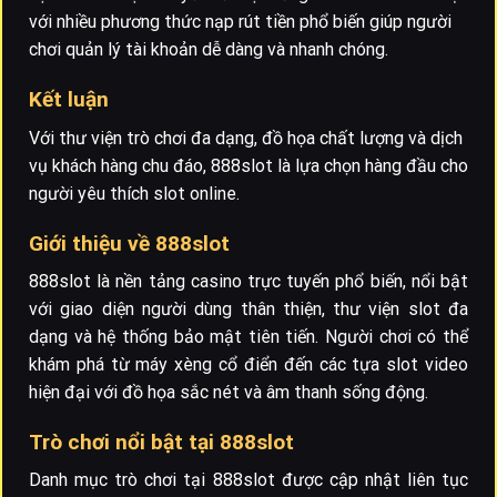
với nhiều phương thức nạp rút tiền phổ biến giúp người
chơi quản lý tài khoản dễ dàng và nhanh chóng.
Kết luận
Với thư viện trò chơi đa dạng, đồ họa chất lượng và dịch
vụ khách hàng chu đáo, 888slot là lựa chọn hàng đầu cho
người yêu thích slot online.
Giới thiệu về 888slot
888slot là nền tảng casino trực tuyến phổ biến, nổi bật
với giao diện người dùng thân thiện, thư viện slot đa
dạng và hệ thống bảo mật tiên tiến. Người chơi có thể
khám phá từ máy xèng cổ điển đến các tựa slot video
hiện đại với đồ họa sắc nét và âm thanh sống động.
Trò chơi nổi bật tại 888slot
Danh mục trò chơi tại 888slot được cập nhật liên tục