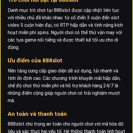
Danh mục trò chơi tại 888slot được cập nhật liên tục
với nhiều chủ đề khác nhau: từ cổ điển 3 cuộn đến slot
video 5 cuộn hiện đại, có RTP hấp dẫn và tính năng kích
hoạt miễn phí spins. Người chơi có thể thử vận may với
các tựa game nổi tiếng và được thiết kế tối ưu cho di
động.
Ưu điểm của 888slot
Nền tảng cung cấp giao diện dễ sử dụng, tải nhanh và
tính ổn định cao. Các chương trình khuyến mãi hấp dẫn,
chế độ chơi thử miễn phí và hỗ trợ khách hàng 24/7 là
những điểm cộng giúp người chơi có trải nghiệm mượt
mà.
An toàn và thanh toán
888slot chú trọng an toàn cho người chơi với mã hóa dữ
liệu và xác thực hai yếu tố. Hệ thống thanh toán linh hoạt