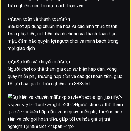
trải nghiệm giải trí một cách trọn vẹn.
\n\n
An toàn và thanh toán
\n
\n
888slot áp dụng chuẩn mã hóa và các hình thức thanh
toán phổ biến, rút tiền nhanh chóng và thanh toán bảo
mật, đảm bảo quyền lợi người chơi và minh bạch trong
mọi giao dịch.
\n\n
Sự kiện và khuyến mãi
\n
\n
Người chơi có thể tham gia các sự kiện hấp dẫn, vòng
quay miễn phí, thưởng nạp tiền và các gói hoàn tiền, giúp
tối ưu hóa giá trị trải nghiệm tại 888slot.