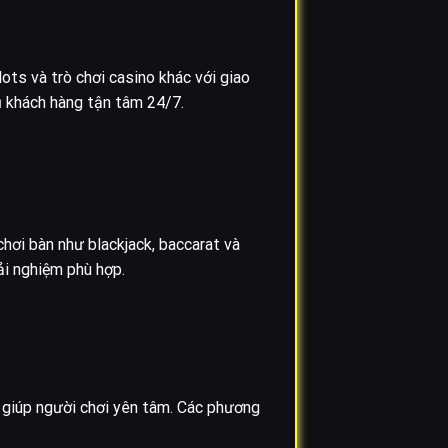
lots và trò chơi casino khác với giao
vụ khách hàng tận tâm 24/7.
chơi bàn như blackjack, baccarat và
ải nghiệm phù hợp.
ố giúp người chơi yên tâm. Các phương