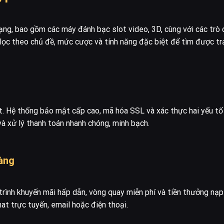
ạng, bao gồm các máy đánh bạc slot video, 3D, cùng với các trò 
 lọc theo chủ đề, mức cược và tính năng đặc biệt để tìm được tr
ot. Hệ thống bảo mật cấp cao, mã hóa SSL và xác thực hai yếu t
à xử lý thanh toán nhanh chóng, minh bạch.
hàng
rình khuyến mãi hấp dẫn, vòng quay miễn phí và tiền thưởng nạp 
t trực tuyến, email hoặc điện thoại.