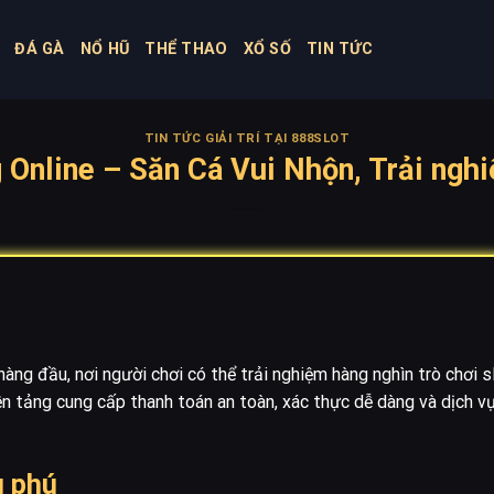
ĐÁ GÀ
NỔ HŨ
THỂ THAO
XỔ SỐ
TIN TỨC
TIN TỨC GIẢI TRÍ TẠI 888SLOT
Online – Săn Cá Vui Nhộn, Trải nghiệ
àng đầu, nơi người chơi có thể trải nghiệm hàng nghìn trò chơi s
Nền tảng cung cấp thanh toán an toàn, xác thực dễ dàng và dịch 
g phú