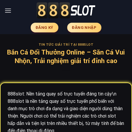
Skip
to
content
ĐĂNG KÝ
ĐĂNG NHẬP
TIN TỨC GIẢI TRÍ TẠI 888SLOT
Bắn Cá Đổi Thưởng Online – Săn Cá Vui
Nhộn, Trải nghiệm giải trí đỉnh cao
888slot: Nền tảng quay số trực tuyến đáng tin cậy
\n
888slot là nền tảng quay số trực tuyến phổ biến với
danh mục trò chơi đa dạng và giao diện người dùng thân
thiện. Người chơi có thể trải nghiệm các trò chơi slot
hấp dẫn và tiện lợi trên nhiều thiết bị, từ máy tính để bàn
đến điện thoại di động.