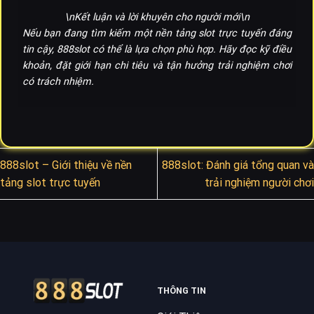
\n
Kết luận và lời khuyên cho người mới
\n
Nếu bạn đang tìm kiếm một nền tảng slot trực tuyến đáng
tin cậy, 888slot có thể là lựa chọn phù hợp. Hãy đọc kỹ điều
khoản, đặt giới hạn chi tiêu và tận hưởng trải nghiệm chơi
có trách nhiệm.
888slot – Giới thiệu về nền
888slot: Đánh giá tổng quan và
tảng slot trực tuyến
trải nghiệm người chơi
THÔNG TIN