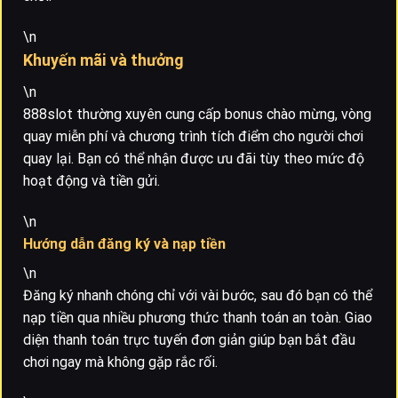
\n
Khuyến mãi và thưởng
\n
888slot thường xuyên cung cấp bonus chào mừng, vòng
quay miễn phí và chương trình tích điểm cho người chơi
quay lại. Bạn có thể nhận được ưu đãi tùy theo mức độ
hoạt động và tiền gửi.
\n
Hướng dẫn đăng ký và nạp tiền
\n
Đăng ký nhanh chóng chỉ với vài bước, sau đó bạn có thể
nạp tiền qua nhiều phương thức thanh toán an toàn. Giao
diện thanh toán trực tuyến đơn giản giúp bạn bắt đầu
chơi ngay mà không gặp rắc rối.