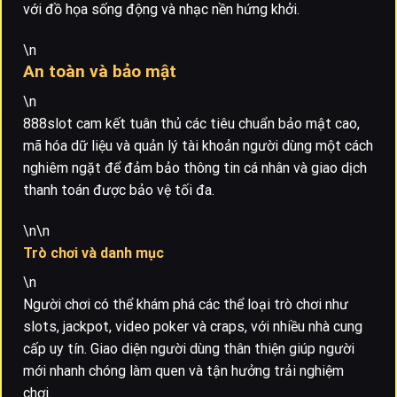
với đồ họa sống động và nhạc nền hứng khởi.
\n
An toàn và bảo mật
\n
888slot cam kết tuân thủ các tiêu chuẩn bảo mật cao,
mã hóa dữ liệu và quản lý tài khoản người dùng một cách
nghiêm ngặt để đảm bảo thông tin cá nhân và giao dịch
thanh toán được bảo vệ tối đa.
\n
\n
Trò chơi và danh mục
\n
Người chơi có thể khám phá các thể loại trò chơi như
slots, jackpot, video poker và craps, với nhiều nhà cung
cấp uy tín. Giao diện người dùng thân thiện giúp người
mới nhanh chóng làm quen và tận hưởng trải nghiệm
chơi.