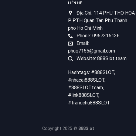
LIÊN HỆ
Địa Chỉ: 114 PHU THO HOA
P. PTH Quan Tan Phu Thanh
pho Ho Chi Minh
Phone: 0967316136
Email:
phuq7155@gmail.com
Website: 888Slot.team
Hashtags: #888SLOT,
#nhacai888SLOT,
#888SLOTteam,
#link888SLOT,
#trangchu888SLOT
Copyright 2025 ©
888Slot