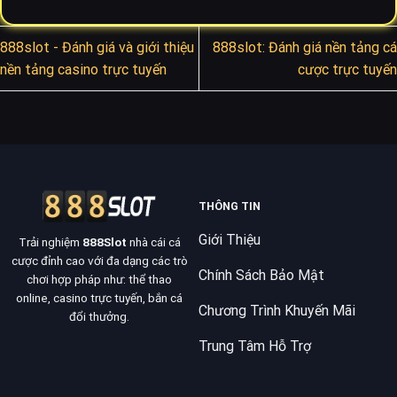
888slot - Đánh giá và giới thiệu
888slot: Đánh giá nền tảng cá
nền tảng casino trực tuyến
cược trực tuyến
THÔNG TIN
Giới Thiệu
Trải nghiệm
888Slot
nhà cái cá
cược đỉnh cao với đa dạng các trò
Chính Sách Bảo Mật
chơi hợp pháp như: thể thao
online, casino trực tuyến, bắn cá
Chương Trình Khuyến Mãi
đổi thưởng.
Trung Tâm Hỗ Trợ