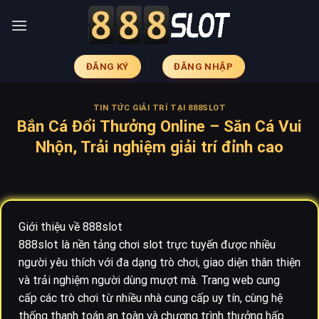
Skip
to
content
ĐĂNG KÝ
ĐĂNG NHẬP
TIN TỨC GIẢI TRÍ TẠI 888SLOT
Bắn Cá Đổi Thưởng Online – Săn Cá Vui
Nhộn, Trải nghiệm giải trí đỉnh cao
Giới thiệu về 888slot
888slot là nền tảng chơi slot trực tuyến được nhiều
người yêu thích với đa dạng trò chơi, giao diện thân thiện
và trải nghiệm người dùng mượt mà. Trang web cung
cấp các trò chơi từ nhiều nhà cung cấp uy tín, cùng hệ
thống thanh toán an toàn và chương trình thưởng hấp