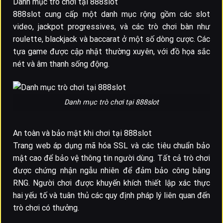
Danh mục trò chơi tại 888slot
888slot cung cấp một danh mục rộng gồm các slot
video, jackpot progressives, và các trò chơi bàn như
roulette, blackjack và baccarat ở một số dòng cược. Các
tựa game được cập nhật thường xuyên, với đồ họa sắc
nét và âm thanh sống động.
Danh mục trò chơi tại 888slot
An toàn và bảo mật khi chơi tại 888slot
Trang web áp dụng mã hóa SSL và các tiêu chuẩn bảo
mật cao để bảo vệ thông tin người dùng. Tất cả trò chơi
được chứng nhận ngẫu nhiên để đảm bảo công bằng
RNG. Người chơi được khuyến khích thiết lập xác thực
hai yếu tố và tuân thủ các quy định pháp lý liên quan đến
trò chơi có thưởng.