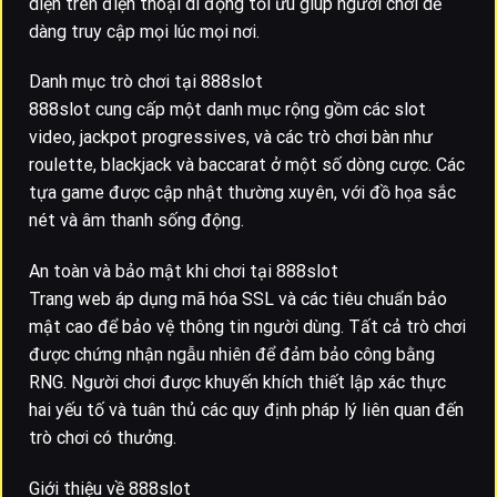
diện trên điện thoại di động tối ưu giúp người chơi dễ
dàng truy cập mọi lúc mọi nơi.
Danh mục trò chơi tại 888slot
888slot cung cấp một danh mục rộng gồm các slot
video, jackpot progressives, và các trò chơi bàn như
roulette, blackjack và baccarat ở một số dòng cược. Các
tựa game được cập nhật thường xuyên, với đồ họa sắc
nét và âm thanh sống động.
An toàn và bảo mật khi chơi tại 888slot
Trang web áp dụng mã hóa SSL và các tiêu chuẩn bảo
mật cao để bảo vệ thông tin người dùng. Tất cả trò chơi
được chứng nhận ngẫu nhiên để đảm bảo công bằng
RNG. Người chơi được khuyến khích thiết lập xác thực
hai yếu tố và tuân thủ các quy định pháp lý liên quan đến
trò chơi có thưởng.
Giới thiệu về 888slot