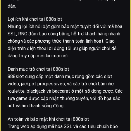
dẫn.
Lợi ích khi chơi tại 888slot
Những lợi ích nổi bật gồm bảo mật tuyệt đối với mã hóa
SSL, RNG đảm bảo công bằng, hỗ trợ khách hàng nhanh
chóng và các phương thức thanh toán linh hoạt. Giao
diện trên điện thoại di động tối ưu giúp người chơi dễ
dàng truy cập mọi lúc mọi nơi.
Danh mục trò chơi tại 888slot
888slot cung cấp một danh mục rộng gồm các slot
video, jackpot progressives, và các trò chơi bàn như
roulette, blackjack và baccarat ở một số dòng cược. Các
tựa game được cập nhật thường xuyên, với đồ họa sắc
nét và âm thanh sống động.
An toàn và bảo mật khi chơi tại 888slot
Trang web áp dụng mã hóa SSL và các tiêu chuẩn bảo